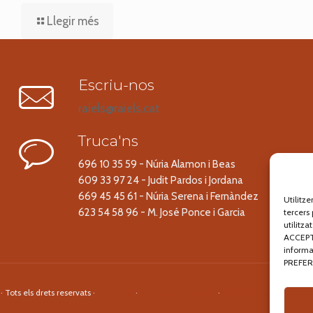
Llegir més
Escriu-nos
raiels@raiels.cat
Truca'ns
696 10 35 59 - Núria Alamon i Beas
609 33 97 24 - Judit Pardos i Jordana
669 45 45 61 - Núria Serena i Fernàndez
Utilitz
623 54 58 96 - M. José Ponce i Garcia
tercers 
utilitz
ACCEPTA
informa
PREFER
 Tots els drets reservats ·
Avís legal
·
Política de privacitat
·
Política de cookies
· Un 