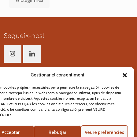
Llegir més
Segueix-nos!
Gestionar el consentiment
em cookies pròpies (necessàries per a permetre la navegació) i cookies de
per a rastrejar l'ús de la web (com a navegador utilitzat, tipus de dispositiu
at, nombre de visites). Aquestes cookies només recopilaran fent clic a
R. Pot REBUTJAR les cookies analítiques de tercers, pot obtenir més
ció, o bé conèixer com canviar la configuració, prement VEURE
ÈNCIES.
lloc web de
pikstudio
Acceptar
Rebutjar
Veure preferències