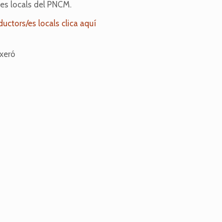
tes locals del PNCM.
ductors/es locals clica aquí
xeró