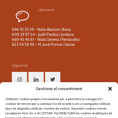
Llámanos
696 10 35 59 - Núria Alamon i Beas
609 33 97 24 - Judit Pardos i Jordana
669 45 45 61 - Núria Serena i Fernàndez
623 54 58 96 - M. José Ponce i Garcia
Síguenos
Gestionar el consentiment
Utilitzem cookies pròpies (necessàries per a permetre la navegació) i
Segueix-nos!
cookies de tercers per a rastrejar l'ús de la web (com a navegador utilitzat,
tipus de dispositiu utilitzat, nombre de visites). Aquestes cookies només
recopilaran fent clic a ACCEPTAR. Pot REBUTJAR les cookies analítiques de
tercers, pot obtenir més informació, o bé conèixer com canviar la