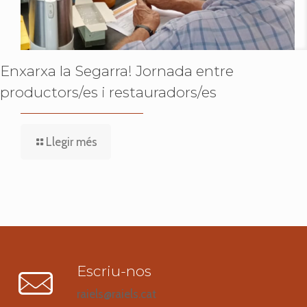
Enxarxa la Segarra! Jornada entre
productors/es i restauradors/es
Llegir més
Escriu-nos
raiels@raiels.cat