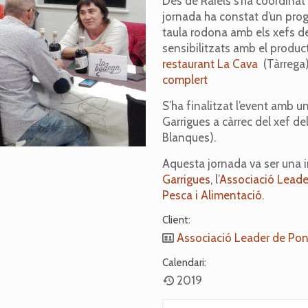
Des de Raiels s’ha coordinat
jornada ha constat d’un prog
taula rodona amb els xefs de
sensibilitzats amb el produc
restaurant La Cava
(Tàrrega)
complert
S’ha finalitzat l’event amb
Garrigues a càrrec del xef de
Blanques).
Aquesta jornada va ser una i
Garrigues
, l’
Associació Leade
Pesca i Alimentació
.
Client:
Associació Leader de Po
Calendari:
2019