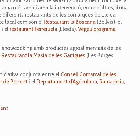
 la dinamització del networking pròpiament, tot i que la
rama més ampli amb la intervenció, entre d’altres, d’una
 diferents restaurants de les comarques de Lleida
te local com són el
Restaurant la Boscana
(Bellvís), el
 i el
restaurant Ferreruela
(Lleida).
Vegeu programa
 un showcooking amb productes agroalimentaris de les
l
Restaurant la Masia de les Garrigues
(Les Borges
niciativa conjunta entre el
Consell Comarcal de les
r de Ponent
i el
Departament d’Agricultura, Ramaderia,
nent