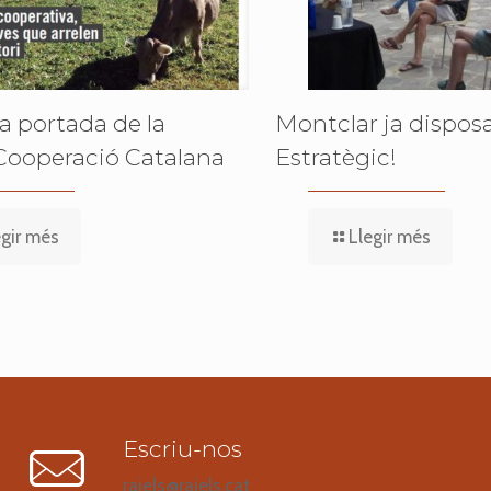
la portada de la
Montclar ja disposa
Cooperació Catalana
Estratègic!
egir més
Llegir més
Escriu-nos
raiels@raiels.cat