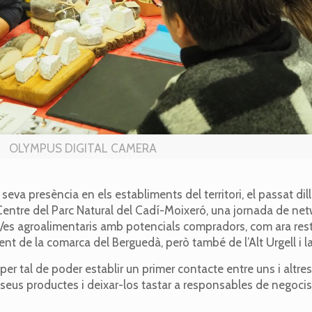
OLYMPUS DIGITAL CAMERA
seva presència en els establiments del territori, el passat dil
al Centre del Parc Natural del Cadí-Moixeró, una jornada de ne
s/es agroalimentaris amb potencials compradors, com ara res
ent de la comarca del Berguedà, però també de l’Alt Urgell i 
 per tal de poder establir un primer contacte entre uns i altr
s seus productes i deixar-los tastar a responsables de negoci
.