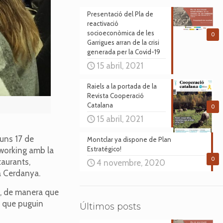
Presentació del Pla de
reactivació
socioeconòmica de les
0
Garrigues arran de la crisi
generada per la Covid-19
15 abril, 2021
Raiels a la portada de la
Revista Cooperació
Catalana
0
15 abril, 2021
luns 17 de
Montclar ya dispone de Plan
Estratégico!
tworking amb la
0
taurants,
4 novembre, 2020
la Cerdanya.
es, de manera que
s que puguin
Últimos posts