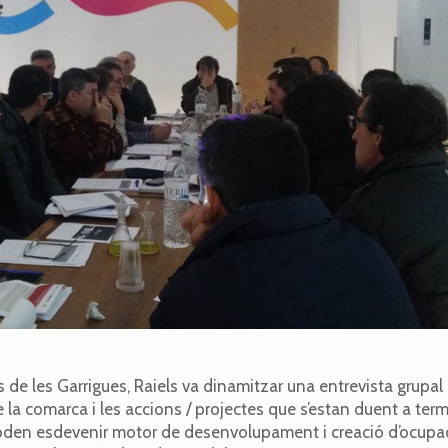
 de les Garrigues, Raiels va dinamitzar una entrevista grupal
e la comarca i les accions / projectes que s’estan duent a ter
 poden esdevenir motor de desenvolupament i creació d’ocupac