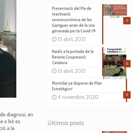
Presentació del Pla de
reactivació
socioeconòmica de les
0
Garrigues arran de la crisi
generada per la Covid-19
15 abril, 2021
Raiels a la portada de la
Revista Cooperació
Catalana
0
15 abril, 2021
Montclar ya dispone de Plan
Estratégico!
0
4 novembre, 2020
 de diagnosi, en
me o bé es
Últimos posts
ió a la