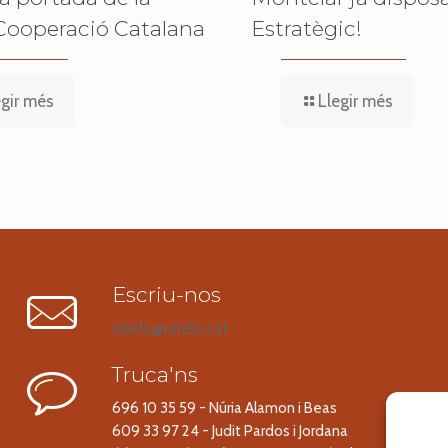
Cooperació Catalana
Estratègic!
egir més
Llegir més
Escriu-nos
raiels@raiels.cat
Truca'ns
696 10 35 59 - Núria Alamon i Beas
609 33 97 24 - Judit Pardos i Jordana