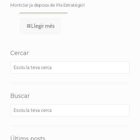
Montclar ja disposa de Pla Estratègic!
Llegir més
Cercar
Escriu
la
teva
cerca
Buscar
Escriu
la
teva
cerca
Últims posts