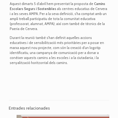
Aquest dimarts 5 d’abril hem presentat la proposta de
Camins
Escolars Segurs i Sostenibles
als centres educatius de Cervera
i a les seves AMPA. Per a la seva definició, s’ha comptat amb un
ampli treball participatiu de tota la comunitat educativa
(professorat, alumnat, AMPA); així com també de tècnics de la
Paeria de Cervera.
Durant la reunió també s’han definit aquelles accions
educatives i de sensibilització més prioritàries per a posar en
marxa aquest nou projecte, com són la creació d’un logotip
identificatiu, una campanya de comunicació per a donar a
conèixer aquests camins a les escoles i a la ciutadania, i la
senyalització horitzontal dels camins.
Entrades relacionades