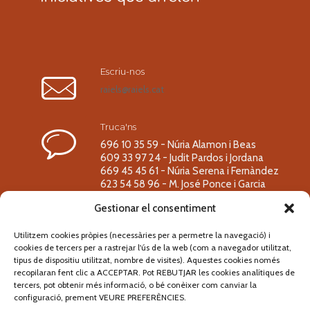
Escriu-nos
raiels@raiels.cat
Truca'ns
696 10 35 59 - Núria Alamon i Beas
609 33 97 24 - Judit Pardos i Jordana
669 45 45 61 - Núria Serena i Fernàndez
623 54 58 96 - M. José Ponce i Garcia
Gestionar el consentiment
Utilitzem cookies pròpies (necessàries per a permetre la navegació) i
cookies de tercers per a rastrejar l'ús de la web (com a navegador utilitzat,
Segueix-nos!
tipus de dispositiu utilitzat, nombre de visites). Aquestes cookies només
recopilaran fent clic a ACCEPTAR. Pot REBUTJAR les cookies analítiques de
tercers, pot obtenir més informació, o bé conèixer com canviar la
configuració, prement VEURE PREFERÈNCIES.