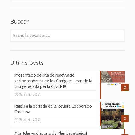
teva
cerca
Buscar
Escriu
la
teva
cerca
Últims posts
Presentació del Pla de reactivació
socioeconòmica de les Garrigues arran de la
crisi generada per la Covid-19
0
15 abril, 2021
Raiels a la portada de la Revista Cooperació
Catalana
0
15 abril, 2021
Montclar ya dispone de Plan Estratégico!