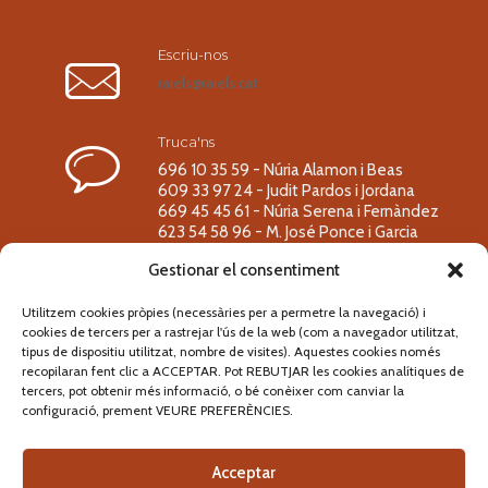
Escriu-nos
raiels@raiels.cat
Truca'ns
696 10 35 59 - Núria Alamon i Beas
609 33 97 24 - Judit Pardos i Jordana
669 45 45 61 - Núria Serena i Fernàndez
623 54 58 96 - M. José Ponce i Garcia
Gestionar el consentiment
Utilitzem cookies pròpies (necessàries per a permetre la navegació) i
cookies de tercers per a rastrejar l'ús de la web (com a navegador utilitzat,
Segueix-nos!
tipus de dispositiu utilitzat, nombre de visites). Aquestes cookies només
recopilaran fent clic a ACCEPTAR. Pot REBUTJAR les cookies analítiques de
tercers, pot obtenir més informació, o bé conèixer com canviar la
configuració, prement VEURE PREFERÈNCIES.
Acceptar