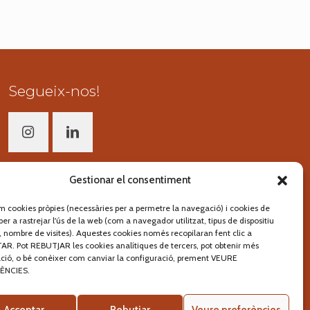
Segueix-nos!
Gestionar el consentiment
em cookies pròpies (necessàries per a permetre la navegació) i cookies de
per a rastrejar l'ús de la web (com a navegador utilitzat, tipus de dispositiu
at, nombre de visites). Aquestes cookies només recopilaran fent clic a
R. Pot REBUTJAR les cookies analítiques de tercers, pot obtenir més
ció, o bé conèixer com canviar la configuració, prement VEURE
ÈNCIES.
lloc web de
pikstudio
Acceptar
Rebutjar
Veure preferències