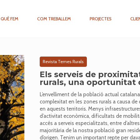
QUÈ FEM
COM TREBALLEM
PROJECTES
CLIE
Revista Temes Rurals
Els serveis de proximita
rurals, una oportunita
L’envelliment de la població actual catala
complexitat en les zones rurals a causa de 
en aquests territoris. Menys infraestructure
d’activitat econòmica, dificultats de mobili
accés a serveis especialitzats, entre d’altr
majoritària de la nostra població gran resid
d’origen. Tenim un important repte per dava