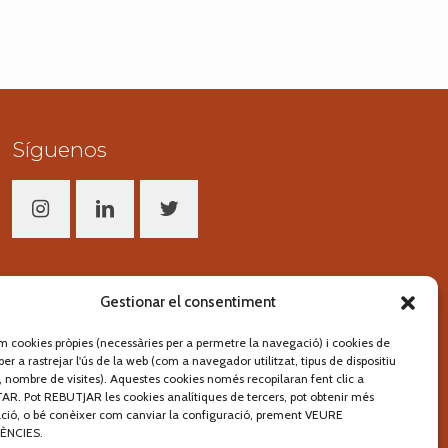
Síguenos
Segueix-nos!
Gestionar el consentiment
em cookies pròpies (necessàries per a permetre la navegació) i cookies de
per a rastrejar l'ús de la web (com a navegador utilitzat, tipus de dispositiu
at, nombre de visites). Aquestes cookies només recopilaran fent clic a
R. Pot REBUTJAR les cookies analítiques de tercers, pot obtenir més
ció, o bé conèixer com canviar la configuració, prement VEURE
ÈNCIES.