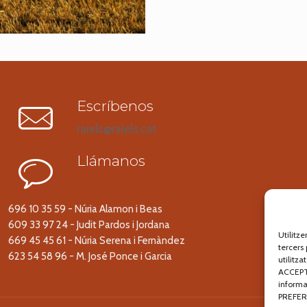
Escríbenos
raiels@raiels.cat
Llámanos
696 10 35 59 - Núria Alamon i Beas
609 33 97 24 - Judit Pardos i Jordana
Utilitz
669 45 45 61 - Núria Serena i Fernàndez
tercers 
623 54 58 96 - M. José Ponce i Garcia
utilitz
ACCEPTA
informa
PREFER