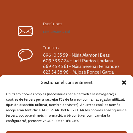
Escriu-nos
raiels@raiels.cat
Truca'ns
696 10 35 59 - Núria Alamon i Beas
609 33 97 24 - Judit Pardos i Jordana
669 45 45 61 - Núria Serena i Fernàndez
623 54 58 96 - M. José Ponce i Garcia
Gestionar el consentiment
Utilitzem cookies pròpies (necessàries per a permetre la navegació) i
cookies de tercers per a rastrejar l'ús de la web (com a navegador utilitzat,
Segueix-nos!
tipus de dispositiu utilitzat, nombre de visites). Aquestes cookies només
recopilaran fent clic a ACCEPTAR. Pot REBUTJAR les cookies analítiques de
tercers, pot obtenir més informació, o bé conèixer com canviar la
configuració, prement VEURE PREFERÈNCIES.