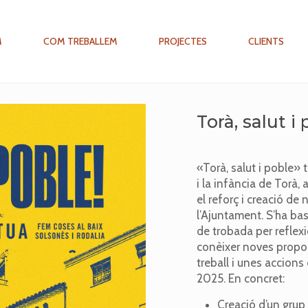
M
COM TREBALLEM
PROJECTES
CLIENTS
Torà, salut i
«Torà, salut i poble» 
i la infància de Torà, 
el reforç i creació de
l’Ajuntament. S’ha bas
de trobada per reflexio
conèixer noves propos
treball i unes accion
2025. En concret:
Creació d’un grup