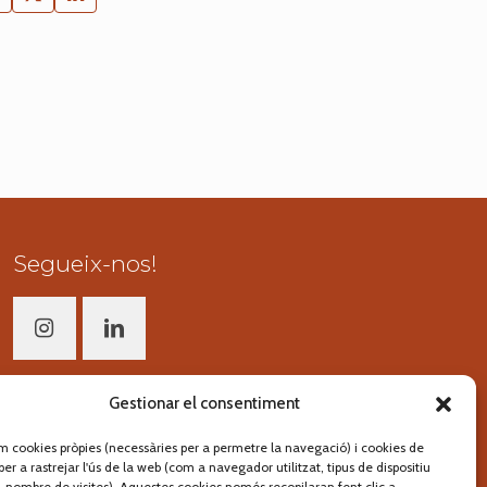
Segueix-nos!
Gestionar el consentiment
em cookies pròpies (necessàries per a permetre la navegació) i cookies de
per a rastrejar l'ús de la web (com a navegador utilitzat, tipus de dispositiu
at, nombre de visites). Aquestes cookies només recopilaran fent clic a