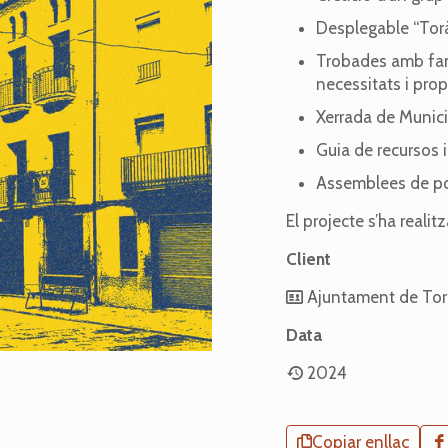
Desplegable “Torà,
Trobades amb famí
necessitats i pro
Xerrada de Munici
Guia de recursos i
Assemblees de p
El projecte s’ha realit
Client
Ajuntament de Tor
Data
2024
Copiar enllaç