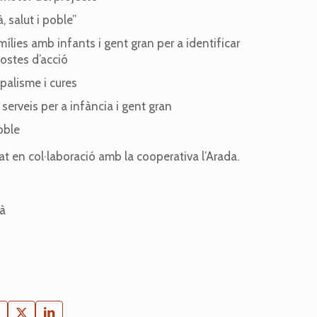
 salut i poble”
lies amb infants i gent gran per a identificar
postes d’acció
palisme i cures
 serveis per a infància i gent gran
oble
zat en col·laboració amb la cooperativa l’Arada.
à