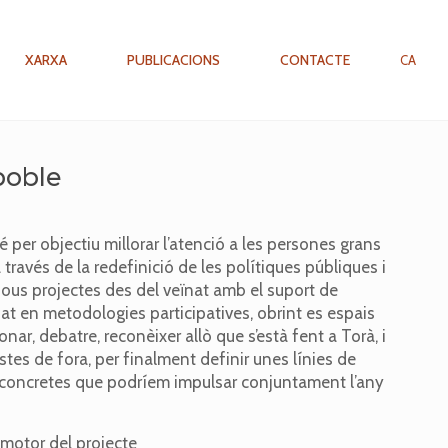
XARXA
PUBLICACIONS
CONTACTE
CA
 poble
té per objectiu millorar l’atenció a les persones grans
a través de la redefinició de les polítiques públiques i
 nous projectes des del veïnat amb el suport de
at en metodologies participatives, obrint es espais
nar, debatre, reconèixer allò que s’està fent a Torà, i
tes de fora, per finalment definir unes línies de
s concretes que podríem impulsar conjuntament l’any
 motor del projecte