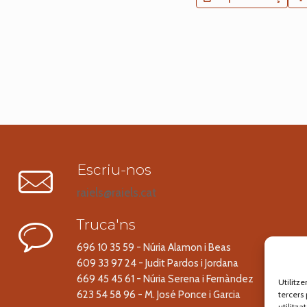
Escriu-nos
raiels@raiels.cat
Truca'ns
696 10 35 59 - Núria Alamon i Beas
609 33 97 24 - Judit Pardos i Jordana
669 45 45 61 - Núria Serena i Fernàndez
Utilitz
623 54 58 96 - M. José Ponce i Garcia
tercers 
utilitz