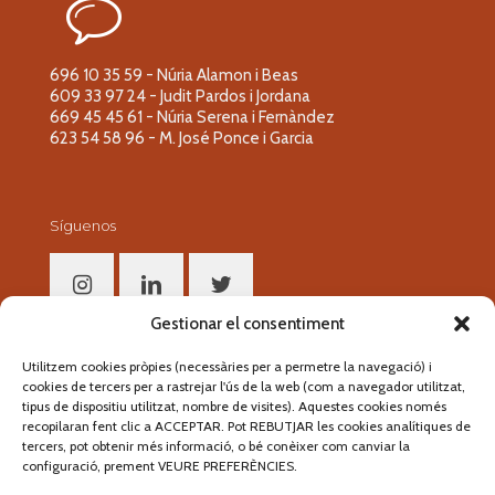
696 10 35 59 - Núria Alamon i Beas
609 33 97 24 - Judit Pardos i Jordana
669 45 45 61 - Núria Serena i Fernàndez
623 54 58 96 - M. José Ponce i Garcia
Síguenos
Gestionar el consentiment
Utilitzem cookies pròpies (necessàries per a permetre la navegació) i
Segueix-nos!
cookies de tercers per a rastrejar l'ús de la web (com a navegador utilitzat,
tipus de dispositiu utilitzat, nombre de visites). Aquestes cookies només
recopilaran fent clic a ACCEPTAR. Pot REBUTJAR les cookies analítiques de
tercers, pot obtenir més informació, o bé conèixer com canviar la
configuració, prement VEURE PREFERÈNCIES.