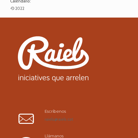
Calendario:
2022
Escríbenos
raiels@raiels.cat
Llámanos